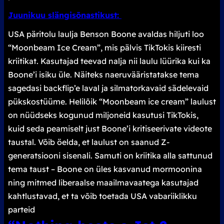
Juunikuu slängisõnastikust:
USA päritolu laulja Benson Boone avaldas hiljuti loo
“Moonbeam Ice Cream”, mis pälvis TikTokis kiiresti
kriitikat. Kasutajad teevad nalja nii laulu lüürika kui ka
Boone’i isiku üle. Näiteks naeruvääristatakse tema
sagedasi
backflip
’e laval ja silmatorkavaid sädelevaid
pükskostüüme. Helilõik “Moonbeam ice cream” laulust
on nüüdseks kogunud miljoneid kasutusi TikTokis,
kuid seda peamiselt just Boone’i kritiseerivate videote
taustal. Võib öelda, et laulust on saanud Z-
generatsiooni sisenali. Samuti on kriitika alla sattunud
tema taust – Boone on üles kasvanud mormoonina
ning mitmed liberaalse maailmavaatega kasutajad
kahtlustavad, et ta võib toetada USA vabariiklikku
parteid