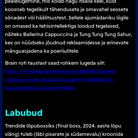
pealelugemine, mis kõlab nagu itaalia keel, kuid
koosneb tegelikult tähenduseta ja omavahel seoseta
sõnadest või häälitsustest. Sellele ajumädaniku liigile
on omased ka tehisintellektiga loodud tegelased,
näiteks Ballerina Cappuccina ja Tung Tung Tung Sahur,
kes on nüüdseks jõudnud reklaamidesse ja erinevate
mänguasjadena ka poeriiulitele.
Brain roti taustast saad rohkem lugeda siit:
https://trinokkel.postimees.ee/8304907/gretel-
juhansoo-miks-ajuvaba-ajuvamm-meeldib-nii-
kasutajatele-kui-algoritmidele
Labubud
Trendide lõpubossiks (final boss, 2024. aasta lõpu
släng) tuleb (läbi pisarate ja südamevalu) kroonida