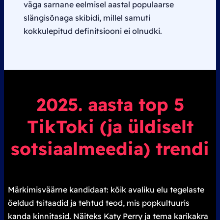
väga sarnane eelmisel aastal populaarse
slängisõnaga skibidi, millel samuti
kokkulepitud definitsiooni ei olnudki.
2025. aasta
top
5
TikToki (ja üldiselt
sotsiaalmeedia) trendi
Märkimisväärne kandidaat: kõik avaliku elu tegelaste
öeldud tsitaadid ja tehtud teod, mis popkultuuris
kanda kinnitasid. Näiteks Katy Perry ja tema karikakra