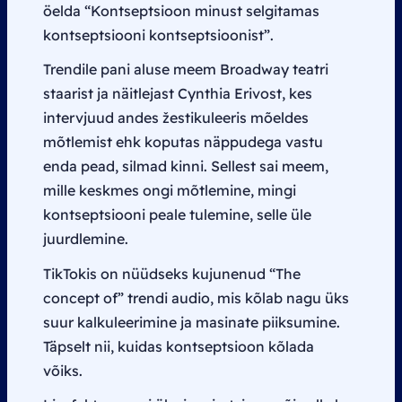
öelda “Kontseptsioon minust selgitamas
kontseptsiooni kontseptsioonist”.
Trendile pani aluse meem Broadway teatri
staarist ja näitlejast Cynthia Erivost, kes
intervjuud andes žestikuleeris mõeldes
mõtlemist ehk koputas näppudega vastu
enda pead, silmad kinni. Sellest sai meem,
mille keskmes ongi mõtlemine, mingi
kontseptsiooni peale tulemine, selle üle
juurdlemine.
TikTokis on nüüdseks kujunenud “
The
concept of
” trendi audio, mis kõlab nagu üks
suur kalkuleerimine ja masinate piiksumine.
Täpselt nii, kuidas kontseptsioon kõlada
võiks.