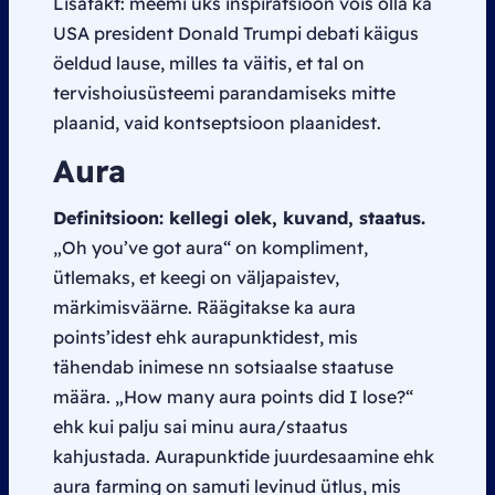
Lisafakt: meemi üks inspiratsioon võis olla ka
USA president Donald Trumpi debati käigus
öeldud lause, milles ta väitis, et tal on
tervishoiusüsteemi parandamiseks mitte
plaanid, vaid kontseptsioon plaanidest.
Aura
Definitsioon: kellegi olek, kuvand, staatus.
„Oh you’ve got aura“ on kompliment,
ütlemaks, et keegi on väljapaistev,
märkimisväärne. Räägitakse ka
aura
points
’idest ehk aurapunktidest, mis
tähendab inimese nn sotsiaalse staatuse
määra.
„How many aura points did I lose?“
ehk kui palju sai minu aura/staatus
kahjustada. Aurapunktide juurdesaamine ehk
aura farming
on samuti levinud ütlus, mis