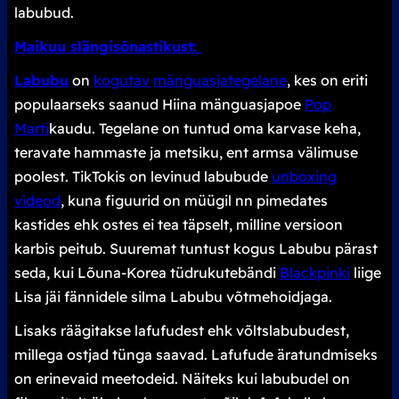
labubud.
Maikuu slängisõnastikust:
Labubu
on
kogutav
mänguasjategelane
, kes on eriti
populaarseks saanud Hiina mänguasjapoe
Pop
Marti
kaudu. Tegelane on tuntud oma karvase keha,
teravate hammaste ja metsiku, ent armsa välimuse
poolest. TikTokis on levinud labubude
unboxing
videod
, kuna figuurid on müügil nn pimedates
kastides ehk ostes ei tea täpselt, milline versioon
karbis peitub. Suuremat tuntust kogus Labubu pärast
seda, kui Lõuna-Korea tüdrukutebändi
Blackpinki
liige
Lisa jäi fännidele silma Labubu võtmehoidjaga.
Lisaks räägitakse lafufudest ehk võltslabubudest,
millega ostjad tünga saavad. Lafufude äratundmiseks
on erinevaid meetodeid. Näiteks kui labubudel on