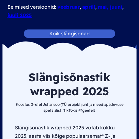
Eelmised versioonid:
veebruar
,
aprill
,
mai,
juuni
,
juuli 2025
Kõik slängisõnad
Slängisõnastik
wrapped
2025
Koostas Gretel Juhansoo (TÜ projektijuht ja meediapädevuse
spetsialist; TikTokis @geetel)
Slängisõnastik
wrapped
2025 võtab kokku
2025. aasta viis kõige populaarsemat* Z- ja