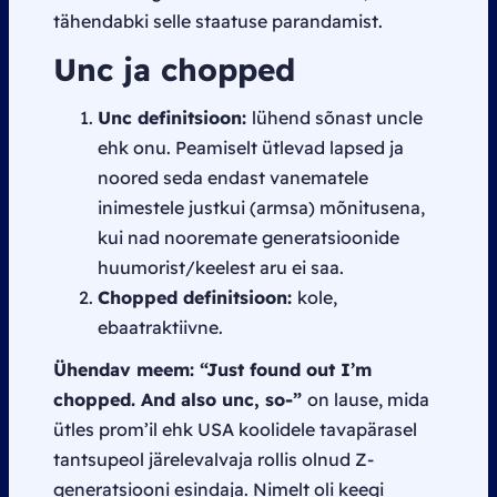
tähendabki selle staatuse parandamist.
Unc ja chopped
Unc definitsioon:
lühend sõnast
uncle
ehk onu. Peamiselt ütlevad lapsed ja
noored seda endast vanematele
inimestele justkui (armsa) mõnitusena,
kui nad nooremate generatsioonide
huumorist/keelest aru ei saa.
Chopped definitsioon:
kole,
ebaatraktiivne.
Ühendav meem: “Just found out I’m
chopped. And also unc, so-”
on lause, mida
ütles
prom
’il ehk USA koolidele tavapärasel
tantsupeol järelevalvaja rollis olnud Z-
generatsiooni esindaja. Nimelt oli keegi