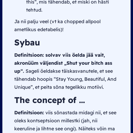
this“
, mis tähendab, et miski on hästi
tehtud
.
Ja nii palju veel (vt ka
chopped
allpool
ametlikus edetabelis)!
Sybau
Definitsioon: solvav viis öelda jää vait,
akronüüm väljendist
„Shut your bitch ass
up“
.
Sageli öeldakse täiskasvanutele, et see
tähendab hoopis “
Stay Young, Beautiful, And
Unique”
, et peita sõna tegelikku motiivi.
The concept of …
Definitsioon:
viis sõnastada midagi nii, et see
oleks kontseptsioon millestki (jah, nii
keeruline ja lihtne see ongi). Näiteks võin ma