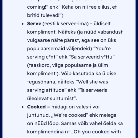
coming!” ehk “Keha on nii tee e ilus, et
britid tulevad!”)
Serve
(eesti k serveerima) – üldiselt
kompliment. Näiteks (ja nüüd vabandust
vulgaarse näite pärast, aga see on üks
populaarsemaid väljendeid) “You’re
serving c*nt” ehk “Sa serveerid v*ttu”
(taaskord, väga populaarne ja ülim
kompliment!). Võib kasutada ka üldise
tegusõnana, näiteks “Well she was
serving attitude” ehk “Ta serveeris
üleolevat suhtumist”.
Cooked –
midagi on valesti või
juhtunud.
„We’re cooked
“ ehk meiega
on nüüd lõpp. Samas võib vahel öelda ka
komplimendina nt
„Oh you cooked with