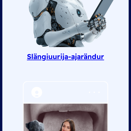
Slängiuurija-ajarändur