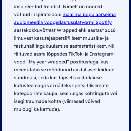
inspireeritud trendist. Nimelt on noored
võtnud inspiratsiooni
maailma populaarseima
audiomeedia voogedastusplatvormi Spotify
aastakokkuvõttest Wrapped ehk aastast 2016
ilmuvast kasutajaspetsiifilisest muusika- ja
taskuhäälingukuulamise aastastatistikast. Nii
täituvad aasta lõppedes TikToki ja Instagrami
vood “
My year wrapped
” postitustega, kus
meenutatakse möödunud aastal aset leidnud
sündmusi, seda kas täpselt aasta-laiuse
katusteemaga või näiteks spetsiifilisemate
kategooriate kaupa, sealhulgas kohtingute või
isegi traumade kohta (viimased võivad
muidugi ka kattuda).