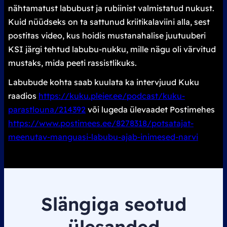
nähtamatust labubust ja rubiinist valmistatud nukust.
Kuid nüüdseks on ta sattunud kriitikalaviini alla, sest
postitas video, kus hoidis mustanahalise juutuuberi
KSI järgi tehtud labubu-nukku, mille nägu oli värvitud
mustaks, mida peeti rassistlikuks.
Labubude kohta saab kuulata ka intervjuud Kuku
raadios
https://kuku.pleier.ee/podcast/kuku-
parastlouna/214392
või lugeda ülevaadet Postimehes
https://www.postimees.ee/8278318/potsatajat-
meenutav-manguasi-labubu-ajab-inimesed-narvi
Slängiga seotud
ülesanded