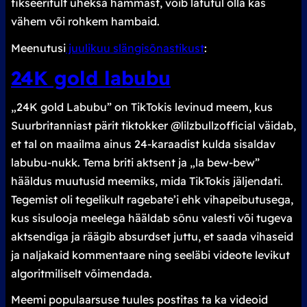
fikseeritult üheksa hammast, võib lafuful olla kas
vähem või rohkem hambaid.
Meenutusi
juulikuu slängisõnastikust
:
24K gold labubu
„
24K gold Labubu
” on TikTokis levinud meem, kus
Suurbritanniast pärit tiktokker @lilzbullzofficial väidab,
et tal on maailma ainus 24-karaadist kulda sisaldav
labubu-nukk. Tema briti aktsent ja „
la bew-bew
”
hääldus muutusid meemiks, mida TikTokis jäljendati.
Tegemist oli tegelikult
ragebate
’i ehk vihapeibutusega,
kus sisulooja meelega hääldab sõnu valesti või tugeva
aktsendiga ja räägib absurdset juttu, et saada vihaseid
ja naljakaid kommentaare ning seeläbi videote levikut
algoritmiliselt võimendada.
Meemi populaarsuse tuules postitas ta ka videoid