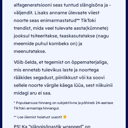
alfageneratsiooni seas tuntud slängisõna ja -
väljendit. Lisaks anname ülevaate viiest
noorte seas enimarmastatud** TikToki
trendist, mida veel tulevate aasta(kümnete)
jooksul tsiteeritakse, taaskasutatakse (nagu
meemide puhul kombeks on) ja
meenutatakse.
Võib öelda, et tegemist on õppematerjaliga,
mis ennetab tulevikus laste ja noortega
rääkides segadust, piinlikkust või ka soovi
sellele
noorte värgile
käega lüüa, sest niikuinii
midagi aru ei saa.
* Populaarsuse hinnang on subjektiivne ja põhineb 24-aastase
TikToki-armastaja hinnangul.
** Loe ülemist hoiatust uuesti!
PS! Ka “slängisõnastik
wrapped
” on