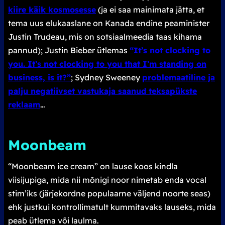
kiire käik kosmosesse
(ja ei saa mainimata jätta, et
tema uus elukaaslane on Kanada endine peaminister
Justin Trudeau, mis on sotsiaalmeedia taas kihama
pannud); Justin Bieber ütlemas
“It’s not clocking to
you. It’s not clocking to you that I’m standing on
business, is it?”
; Sydney Sweeney
problemaatiline ja
palju negatiivset vastukaja saanud teksapükste
reklaam
…
Moonbeam
“Moonbeam ice cream”
on lause koos kindla
viisijupiga, mida nii mõnigi noor nimetab enda
vocal
stim
’iks (järjekordne populaarne väljend noorte seas)
ehk justkui kontrollimatult kummitavaks lauseks, mida
peab ütlema või laulma.