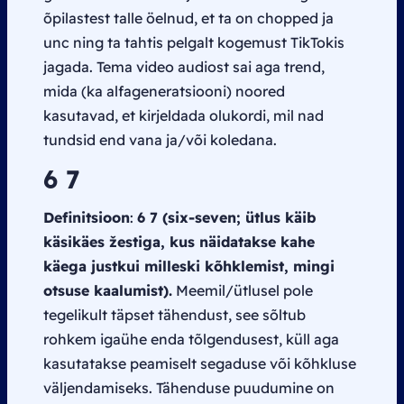
õpilastest talle öelnud, et ta on
chopped
ja
unc
ning ta tahtis pelgalt kogemust TikTokis
jagada. Tema video audiost sai aga trend,
mida (ka alfageneratsiooni) noored
kasutavad, et kirjeldada olukordi, mil nad
tundsid end vana ja/või koledana.
6 7
Definitsioon
:
6 7 (
six-seven
; ütlus käib
käsikäes žestiga, kus näidatakse kahe
käega justkui milleski kõhklemist, mingi
otsuse kaalumist).
Meemil/ütlusel pole
tegelikult täpset tähendust, see sõltub
rohkem igaühe enda tõlgendusest, küll aga
kasutatakse peamiselt segaduse või kõhkluse
väljendamiseks. Tähenduse puudumine on