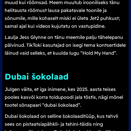
muud kui rõõmsad. Meem muutub irooniliseks tänu
helitausta rõõmust lausa pakatavale toonile ja
sõnumile, mille kohaselt miski ei ületa Jet2 puhkust;
samal ajal kui videos kujutatu on vastupidine.
Laulja Jess Glynne on tänu meemile palju tähelepanu
pälvinud. TikToki kasutajad on isegi tema kontsertidele
läinud vaid selleks, et kuulda lugu “Hold My Hand”.
Dubai šokolaad
Julgen väita, et iga inimene, kes 2025. aasta teises
pooles kasvõi korra toidupoodi jala tõstis, nägi mõnel
tootel sõnapaari “dubai šokolaad”.
Dubai šokolaad on selline šokolaaditüüp, kus tahvli
sees on pistaatsiapähkli- ja tahini-täidis ning