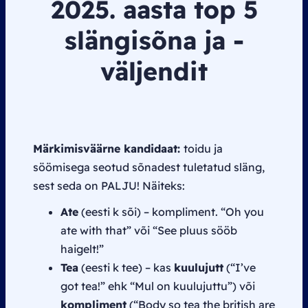
2025. aasta
top
5
slängisõna ja -
väljendit
Märkimisväärne kandidaat:
toidu ja
söömisega seotud sõnadest tuletatud släng,
sest seda on PALJU! Näiteks:
Ate
(eesti k sõi) – kompliment. “Oh you
ate with that” või “See pluus sööb
haigelt!”
Tea
(eesti k tee) – kas
kuulujutt
(“I’ve
got tea!” ehk “Mul on kuulujuttu”) või
kompliment
(“Body so tea the british are