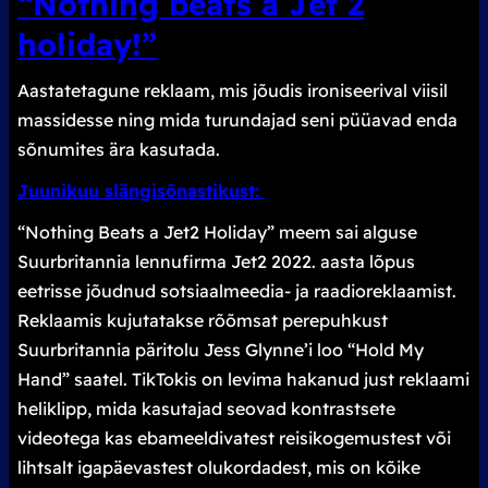
“Nothing beats a Jet 2
holiday!”
Aastatetagune reklaam, mis jõudis ironiseerival viisil
massidesse ning mida turundajad seni püüavad enda
sõnumites ära kasutada.
Juunikuu slängisõnastikust:
“Nothing Beats a Jet2 Holiday” meem sai alguse
Suurbritannia lennufirma Jet2 2022. aasta lõpus
eetrisse jõudnud sotsiaalmeedia- ja raadioreklaamist.
Reklaamis kujutatakse rõõmsat perepuhkust
Suurbritannia päritolu Jess Glynne’i loo “Hold My
Hand” saatel. TikTokis on levima hakanud just reklaami
heliklipp, mida kasutajad seovad kontrastsete
videotega kas ebameeldivatest reisikogemustest või
lihtsalt igapäevastest olukordadest, mis on kõike