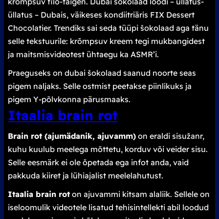
krõmpsuv filo-taigen. Dubai šokolaad loodi – üllatus-
üllatus – Dubais, väikeses kondiitriäris FIX Dessert
Chocolatier. Trendiks sai seda tüüpi šokolaad aga tänu
selle tekstuurile: krõmpsuv kreem tegi mukbangidest
ja maitsmisvideotest ühtaegu ka ASMR’i.
Praeguseks on dubai šokolaad saanud noorte seas
pigem naljaks. Selle ostmist peetakse piinlikuks ja
pigem Y-põlvkonna pärusmaaks.
Itaalia
brain rot
Brain rot (ajumädanik, ajuvamm)
on eraldi sisužanr,
kuhu kuulub meelega mõttetu, korduv või veider sisu.
Selle eesmärk ei ole õpetada ega infot anda, vaid
pakkuda kiiret ja lühiajalist meelelahutust.
Itaalia
brain rot
on ajuvammi kitsam alaliik. Sellele on
iseloomulik videotele lisatud tehisintellekti abil loodud