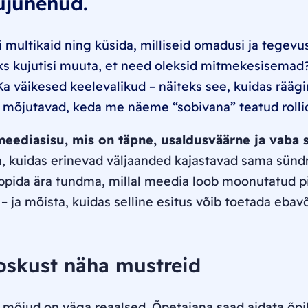
kujunenud.
 multikaid ning küsida, milliseid omadusi ja tegevu
ks kujutisi muuta, et need oleksid mitmekesisemad?
Ka väikesed keelevalikud – näiteks see, kuidas rääg
– mõjutavad, keda me näeme “sobivana” teatud rolli
 meediasisu, mis on täpne, usaldusväärne ja vaba 
a, kuidas erinevad väljaanded kajastavad sama sünd
ppida ära tundma, millal meedia loob moonutatud pil
 – ja mõista, kuidas selline esitus võib toetada ebav
a oskust näha mustreid
mõjud on väga reaalsed. Õpetajana saad aidata õpil