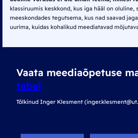
klassiruumis keskkond, kus iga hääl on oluline, 
meeskondades tegutsema, kus nad saavad jagada
uurima, kuidas kohalikud meediatavad mõjutavad
Vaata meediaõpetuse mat
tabel
Tõlkinud Inger Klesment (inger.klesment@ut