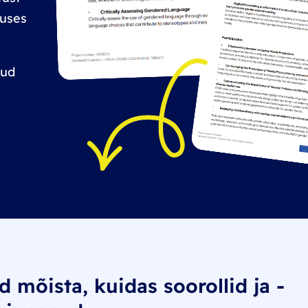
tuses
nud
d mõista, kuidas soorollid ja -