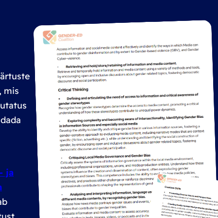
äärtuste
, mis
lutatus
ndada
- ja
n
ab
tust