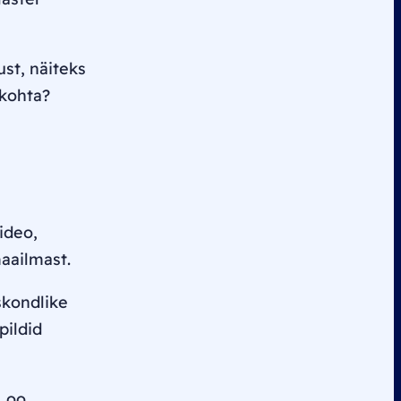
st, näiteks
 kohta?
ideo,
aailmast.
skondlike
pildid
Loo