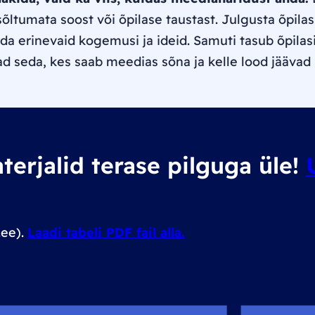
sõltumata soost või õpilase taustast. Julgusta õpilas
 erinevaid kogemusi ja ideid. Samuti tasub õpilas
 seda, kes saab meedias sõna ja kelle lood jäävad
erjalid terase pilguga üle!
.ee)
.
Laadi tabeli PDF fail alla.