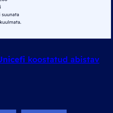
i
i suunata
 kuulmata.
Unicefi
koostatud abistav