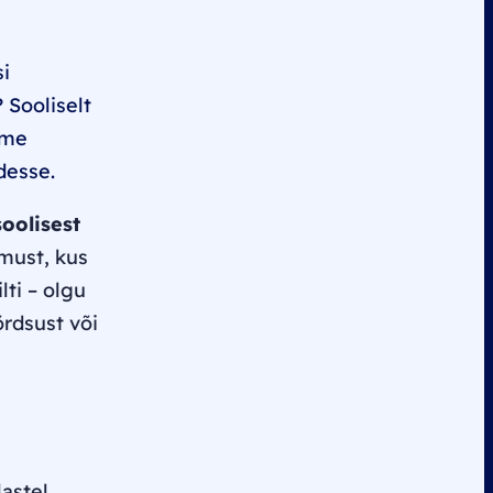
si
 Sooliselt
ime
desse.
soolisest
must, kus
ti – olgu
õrdsust või
astel