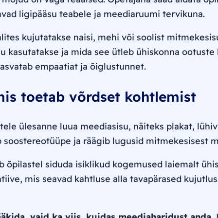
vad ligipääsu teabele ja meediaruumi tervikuna.
ites kujutatakse naisi, mehi või soolist mitmekesisu
sõnu kasutatakse ja mida see ütleb ühiskonna ootuste
 kasvatab empaatiat ja õiglustunnet.
is toetab võrdset kohtlemist
tele ülesanne luua meediasisu, näiteks plakat, lühiv
b soostereotüüpe ja räägib lugusid mitmekesisest m
b õpilastel siduda isiklikud kogemused laiemalt ühi
tiive, mis seavad kahtluse alla tavapärased kujutlus
ääkida, vaid ka viis, kuidas meediaharidust anda.