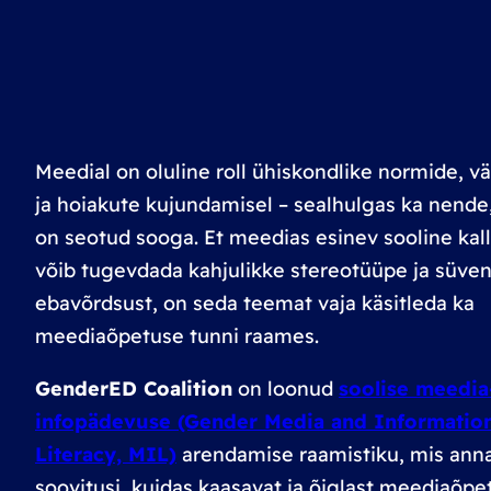
Meedial on oluline roll ühiskondlike normide, v
ja hoiakute kujundamisel – sealhulgas ka nende
on seotud sooga. Et meedias esinev sooline kal
võib tugevdada kahjulikke stereotüüpe ja süve
ebavõrdsust, on seda teemat vaja käsitleda ka
meediaõpetuse tunni raames.
GenderED Coalition
on loonud
soolise meedia
infopädevuse (Gender Media and Informatio
Literacy, MIL)
arendamise raamistiku, mis ann
soovitusi, kuidas kaasavat ja õiglast meediaõpe