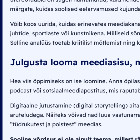
märgata, kuidas soolised eelarvamused kujunda
Võib koos uurida, kuidas erinevates meediakanal
juhtide, sportlaste või kunstnikena. Milliseid 
Selline analüüs toetab kriitilist mõtlemist ning
Julgusta looma meediasisu, m
Hea viis õppimiseks on ise loomine. Anna õpilas
podcast või sotsiaalmeediapostitus, mis raputa
Digitaalne jutustamine
(digital storytelling)
aita
aruteludega. Näiteks võivad nad luua vastunarra
“tüdrukutest ja poistest” meedias.
Sooline võrdsus ei ole ainult teema, millest r