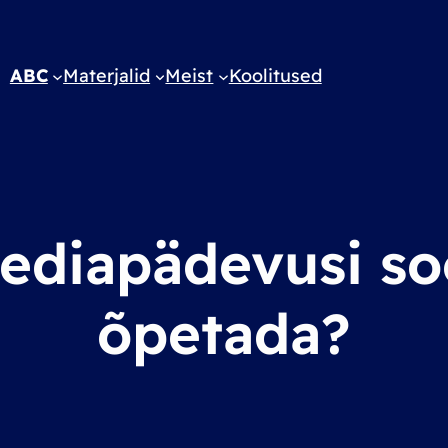
ABC
Materjalid
Meist
Koolitused
ediapädevusi soo
õpetada?