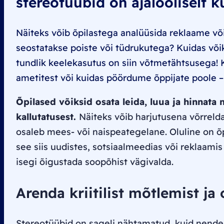
stereotüübid on ajalooliselt 
Näiteks võib õpilastega analüüsida reklaame või
seostatakse poiste või tüdrukutega? Kuidas või
tundlik keelekasutus on siin võtmetähtsusega! 
ametitest või kuidas pöördume õppijate poole 
Õpilased võiksid osata leida, luua ja hinnata
kallutatusest.
Näiteks võib harjutusena võrreld
osaleb mees- või naispeategelane. Oluline on õ
see siis uudistes, sotsiaalmeedias või reklaamis
isegi õigustada soopõhist vägivalda.
Arenda kriitilist mõtlemist j
Stereotüübid on sageli nähtamatud, kuid nende 