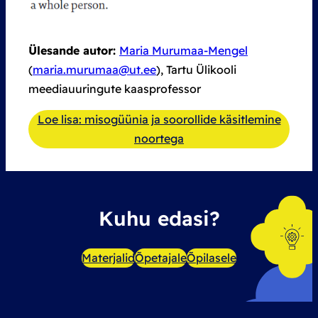
Ülesande autor:
Maria Murumaa-Mengel
(
maria.murumaa@ut.ee
), Tartu Ülikooli
meediauuringute kaasprofessor
Loe lisa: misogüünia ja soorollide käsitlemine
noortega
Kuhu edasi?
Materjalid
Õpetajale
Õpilasele