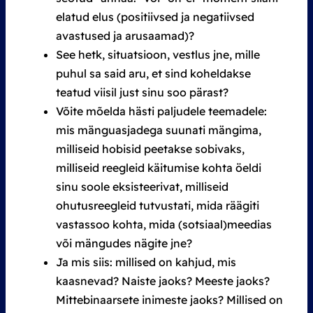
elatud elus (positiivsed ja negatiivsed
avastused ja arusaamad)?
See hetk, situatsioon, vestlus jne, mille
puhul sa said aru, et sind koheldakse
teatud viisil just sinu soo pärast?
Võite mõelda hästi paljudele teemadele:
mis mänguasjadega suunati mängima,
milliseid hobisid peetakse sobivaks,
milliseid reegleid käitumise kohta öeldi
sinu soole eksisteerivat, milliseid
ohutusreegleid tutvustati, mida räägiti
vastassoo kohta, mida (sotsiaal)meedias
või mängudes nägite jne?
Ja mis siis: millised on kahjud, mis
kaasnevad? Naiste jaoks? Meeste jaoks?
Mittebinaarsete inimeste jaoks? Millised on