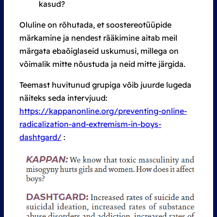
kasud?
Oluline on rõhutada, et soostereotüüpide
märkamine ja nendest rääkimine aitab meil
märgata ebaõiglaseid uskumusi, millega on
võimalik mitte nõustuda ja neid mitte järgida.
Teemast huvitunud grupiga võib juurde lugeda
näiteks seda intervjuud:
https://kappanonline.org/preventing-online-
radicalization-and-extremism-in-boys-
dashtgard/
: