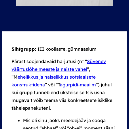
Sihtgrupp:
III kooliaste, gümnaasium
Pärast soojendavaid harjutusi (nt “
Süvenev
väärtuslõhe meeste ja naiste vahel
“,
“M
ehelikkus ja naiselikkus sotsiaalsete
konstruktidena
” või “T
agurpidi-maailm
“) juhul
kui grupp tunneb end üksteise seltsis üsna
mugavalt võib teema viia konkreetsete isiklike
tähelepanekuteni.
Mis oli sinu jaoks meeldejääv ja sooga
seotud “ahhaa!” või “oh-ei” moment siiani