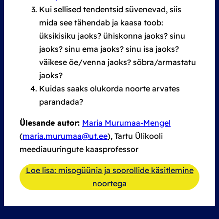
Kui sellised tendentsid süvenevad, siis
mida see tähendab ja kaasa toob:
üksikisiku jaoks? ühiskonna jaoks? sinu
jaoks? sinu ema jaoks? sinu isa jaoks?
väikese õe/venna jaoks? sõbra/armastatu
jaoks?
Kuidas saaks olukorda noorte arvates
parandada?
Ülesande autor:
Maria Murumaa-Mengel
(
maria.murumaa@ut.ee
), Tartu Ülikooli
meediauuringute kaasprofessor
Loe lisa: misogüünia ja soorollide käsitlemine
noortega