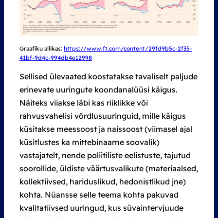
Graafiku allikas:
https://www.ft.com/content/29fd9b5c-2f35-
41bf-9d4c-994db4e12998
Sellised ülevaated koostatakse tavaliselt paljude
erinevate uuringute koondanalüüsi käigus.
Näiteks viiakse läbi kas riiklikke või
rahvusvahelisi võrdlusuuringuid, mille käigus
küsitakse meessoost ja naissoost (viimasel ajal
küsitlustes ka mittebinaarne soovalik)
vastajatelt, nende poliitiliste eelistuste, tajutud
soorollide, üldiste väärtusvalikute (materiaalsed,
kollektiivsed, hariduslikud, hedonistlikud jne)
kohta. Nüansse selle teema kohta pakuvad
kvalitatiivsed uuringud, kus süvaintervjuude