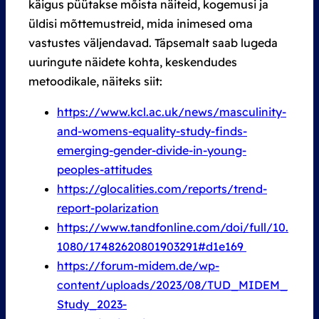
käigus püütakse mõista näiteid, kogemusi ja
üldisi mõttemustreid, mida inimesed oma
vastustes väljendavad. Täpsemalt saab lugeda
uuringute näidete kohta, keskendudes
metoodikale, näiteks siit:
https://www.kcl.ac.uk/news/masculinity-
and-womens-equality-study-finds-
emerging-gender-divide-in-young-
peoples-attitudes
https://glocalities.com/reports/trend-
report-polarization
https://www.tandfonline.com/doi/full/10.
1080/17482620801903291#d1e169
https://forum-midem.de/wp-
content/uploads/2023/08/TUD_MIDEM_
Study_2023-