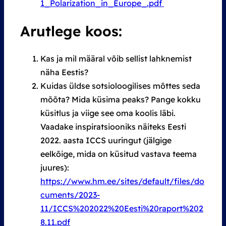
1_Polarization_in_Europe_.pdf
Arutlege koos:
Kas ja mil määral võib sellist lahknemist
näha Eestis?
Kuidas üldse sotsioloogilises mõttes seda
mõõta? Mida küsima peaks? Pange kokku
küsitlus ja viige see oma koolis läbi.
Vaadake inspiratsiooniks näiteks Eesti
2022. aasta ICCS uuringut (jälgige
eelkõige, mida on küsitud vastava teema
juures):
https://www.hm.ee/sites/default/files/do
cuments/2023-
11/ICCS%202022%20Eesti%20raport%202
8.11.pdf